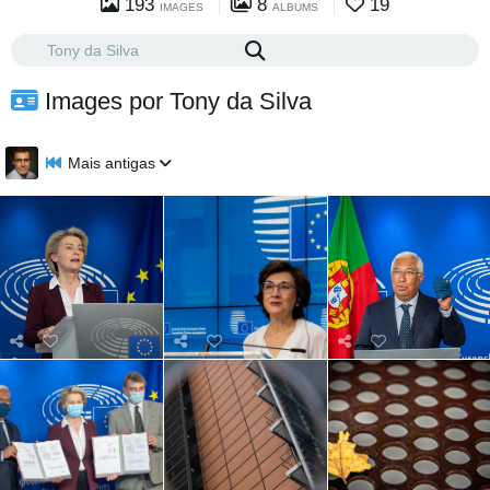
193
8
19
IMAGES
ALBUMS
Images por Tony da Silva
Mais antigas