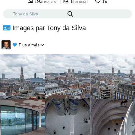
193
8
19
IMAGES
ALBUMS
Images par Tony da Silva
Plus aimés