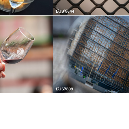
2
LUS 5644
LUS7809