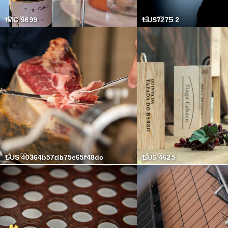
IMG 9699
LUS7275 2
LUS 40364b57db75e65f48dc
LUS 4625