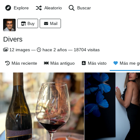
Explore
Aleatorio
Buscar
Buy
Mail
Divers
12
images
—
hace 2 años
—
18704 visitas
Más reciente
Más antiguo
Más visto
Más me g