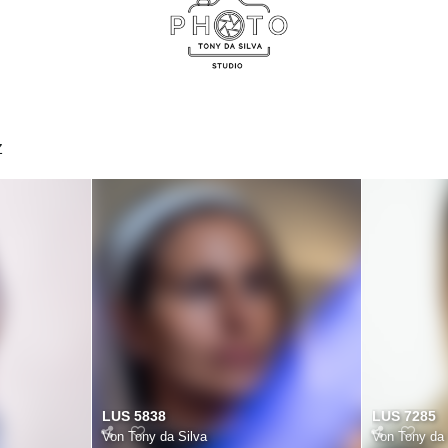
Z
LUS 5838
LUS 7285
Von
Tony da Silva
Von
Tony da 