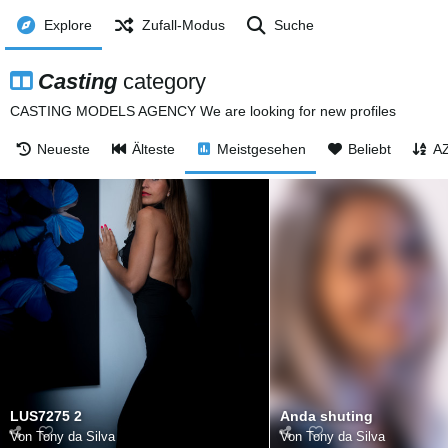
Explore
Zufall-Modus
Suche
Casting
category
CASTING MODELS AGENCY We are looking for new profiles
Neueste
Älteste
Meistgesehen
Beliebt
A
LUS7275 2
Anda shuting
Von
Tony da Silva
Von
Tony da Silva