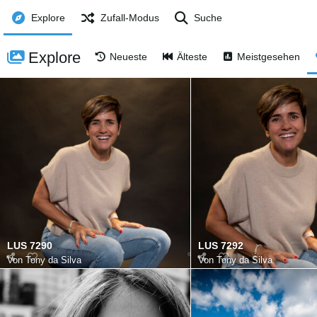
Explore
Zufall-Modus
Suche
Explore
Neueste
Älteste
Meistgesehen
LUS 7290
LUS 7292
Von
Tony da Silva
Von
Tony da Silva