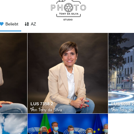
Beliebt
AZ
LUS 7358 2
LUS 6098 2
Von
Tony da Silva
Von
Tony da 