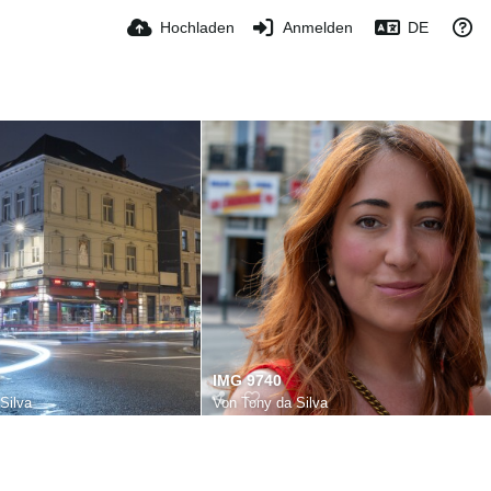
Hochladen
Anmelden
DE
IMG 9740
Silva
Von
Tony da Silva