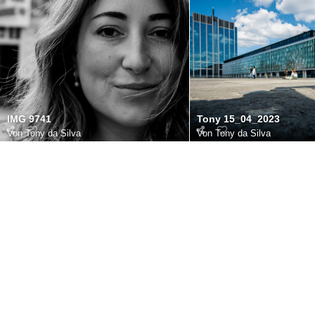
IMG 9741
Tony 15_04_2023
Von
Tony da Silva
Von
Tony da Silva