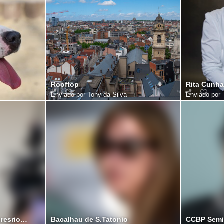
Rooftop
Rita Cunha
Enviado por
Tony da Silva
Enviado por
CCBP Seminrio para empresrios Portugueses na Blgica
Bacalhau de S.Tatonio