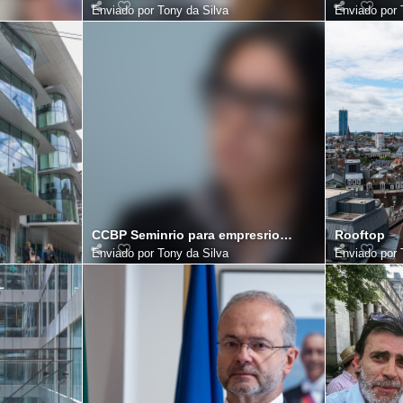
Enviado por
Tony da Silva
Enviado por
CCBP Seminrio para empresrios Portugueses na Blgica
Rooftop
Enviado por
Tony da Silva
Enviado por