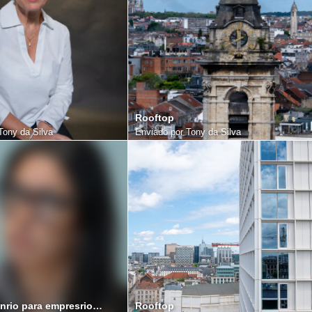
Rooftop
Tony da Silva
Enviado por
Tony da Silva
CCBP Seminrio para empresrios Portugueses na Blgica
Rooftop