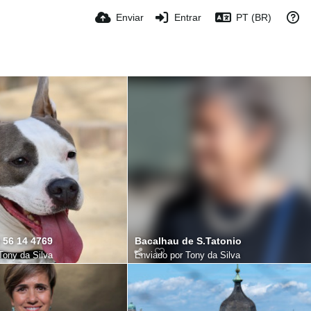
Enviar
Entrar
PT (BR)
 56 14 4769
Bacalhau de S.Tatonio
Tony da Silva
Enviado por
Tony da Silva