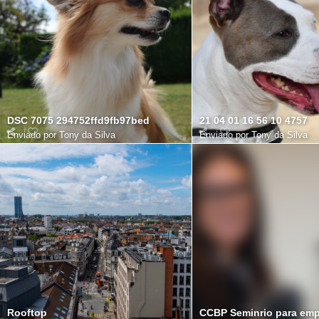
DSC 7075 294752ffd9fb97bed
21 04 01 16 56 10 4757
Enviado por
Tony da Silva
Enviado por
Tony da Silva
Rooftop