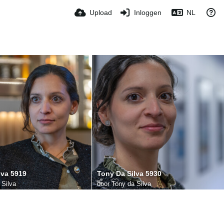
Upload
Inloggen
NL
lva 5919
Tony Da Silva 5930
 Silva
door
Tony da Silva