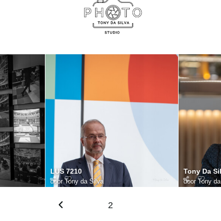
LUS 7210
Tony Da Si
door
Tony da Silva
door
Tony da
2