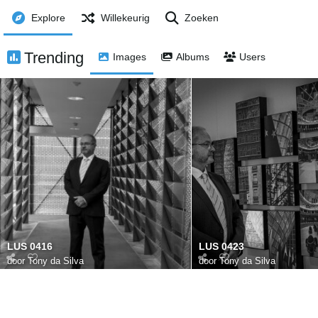
Explore
Willekeurig
Zoeken
Trending
Images
Albums
Users
LUS 0416
LUS 0423
door
Tony da Silva
door
Tony da Silva