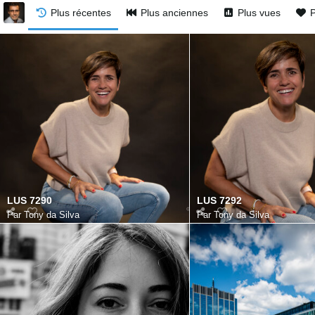
Plus récentes
Plus anciennes
Plus vues
P
LUS 7290
LUS 7292
Par
Tony da Silva
Par
Tony da Silva