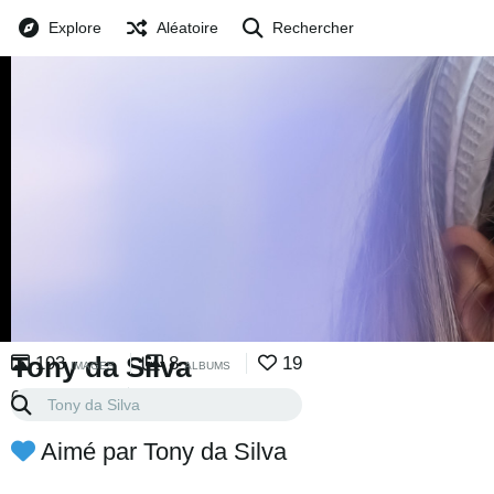
Explore
Aléatoire
Rechercher
Tony da Silva
193
8
19
IMAGES
ALBUMS
0
0
ABONNEMENTS
ABONNÉ
Aimé par Tony da Silva