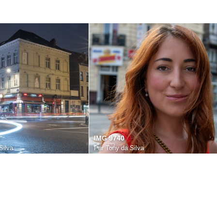
IMG 9740
Silva
Par
Tony da Silva