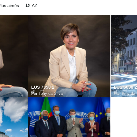
lus aimés
AZ
LUS 7358 2
LUS 6098 2
Par
Tony da Silva
Par
Tony da 