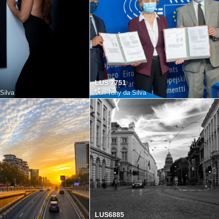
LUS 7751
Silva
Von
Tony da Silva
LUS6885