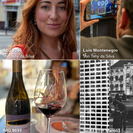
IMG 9740
Luis Montenegro
Von
Tony da Silva
Von
Tony da Silva
IMG 9699
Saida com Marco