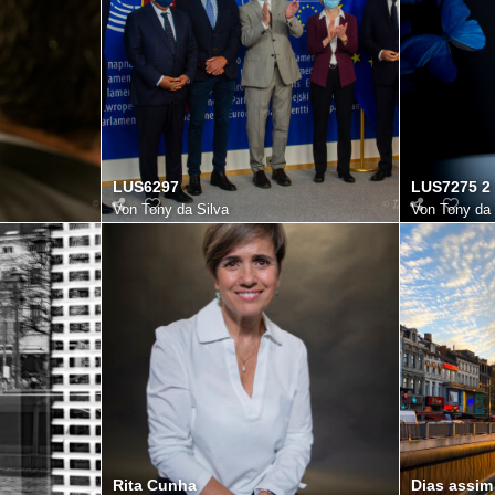
LUS6297
LUS7275 2
Von
Tony da Silva
Von
Tony da 
Rita Cunha
Dias assim