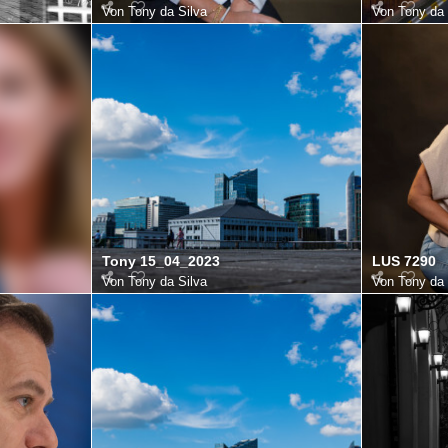
Von
Tony da Silva
Von
Tony da 
Tony 15_04_2023
LUS 7290
Von
Tony da Silva
Von
Tony da 