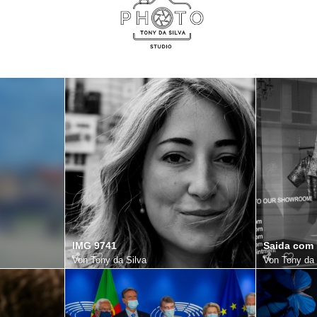
IMG 9741
Saida com
Von
Tony da Silva
Von
Tony da 