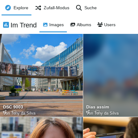
Explore
Zufall-Modus
Suche
Im Trend
Images
Albums
Users
DSC 9003
Dias assim
Von
Tony da Silva
Von
Tony da Silva