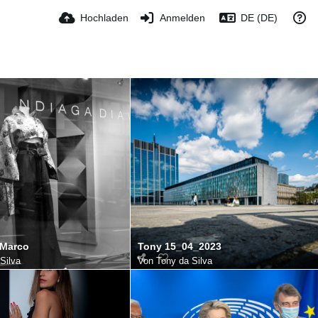
Hochladen
Anmelden
DE (DE)
 Marco
Tony 15_04_2023
Silva
Von
Tony da Silva