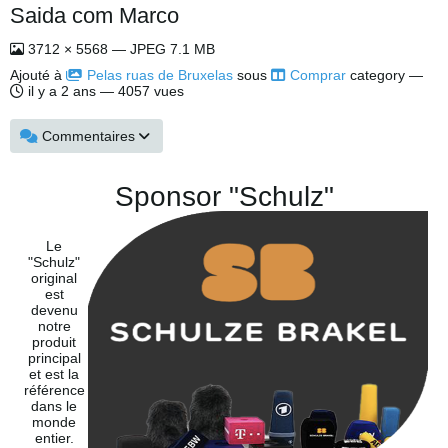
Saida com Marco
3712 × 5568 — JPEG 7.1 MB
Ajouté à
Pelas ruas de Bruxelas
sous
Comprar
category —
il y a 2 ans
— 4057 vues
Commentaires
Sponsor "Schulz"
Le
"Schulz"
original
est
devenu
notre
produit
principal
et est la
référence
dans le
monde
entier.