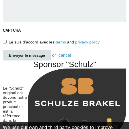
CAPTCHA
Le suis d'accord avec les
terms
and
privacy policy
or
cancel
Envoyer le message
Sponsor "Schulz"
Le "Schulz"
original est
devenu notre
produit
principal et
est la
référence
dans le
monde entier.
We use our own and third party cookies to improve