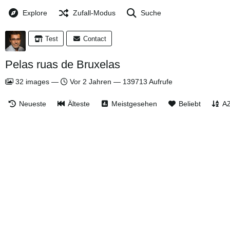
Explore
Zufall-Modus
Suche
Test
Contact
Pelas ruas de Bruxelas
32
images
—
Vor 2 Jahren
—
139713 Aufrufe
Neueste
Älteste
Meistgesehen
Beliebt
A