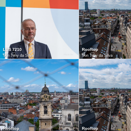
LUS 7210
Rooftop
Von
Tony da Silva
Von
Tony da Silva
Rooftop
Rooftop