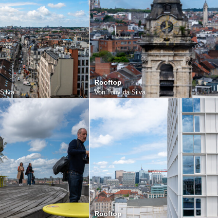
Rooftop
Silva
Von
Tony da Silva
Rooftop