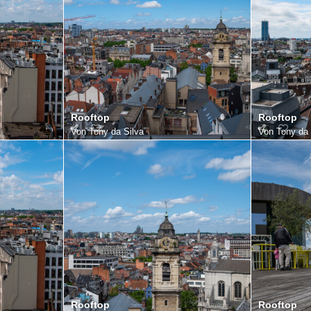
Rooftop
Rooftop
Von
Tony da Silva
Von
Tony da 
Rooftop
Rooftop