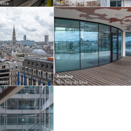
Silva
Von
Tony da Silva
Rooftop
Silva
Von
Tony da Silva