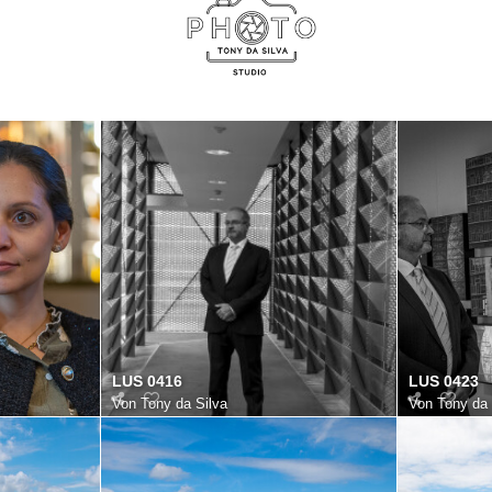
LUS 0416
LUS 0423
Von
Tony da Silva
Von
Tony da 