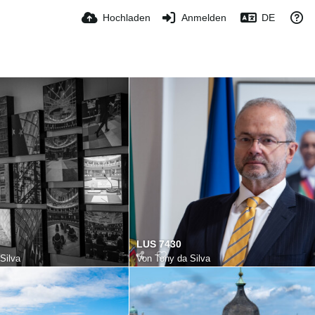
Hochladen
Anmelden
DE
LUS 7430
Silva
Von
Tony da Silva