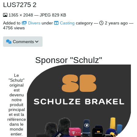
LUS7275 2
1365 × 2048 — JPEG 829 KB
Added to
Divers
under
Casting
category —
2 years ago
—
4756 views
Comments
Sponsor "Schulz"
Le
"Schulz"
original
est
devenu
notre
produit
principal
et est la
référence
dans le
monde
entier.